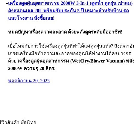
เครื่องดูดฝุ่นอุตสาหกรรม 2000W 3-In-1 (ดูดน้ำ ดูดฝุ่น เป่าลม)
ถังสแตนเลส 20L พร้อมรับประกัน 5 ปี เหมาะสำหรับบ้าน รถ
และโรงงาน สั่งซื้อเลย!
หมดปัญหาเรื่องความสะอาด ด้วยพลังดูดระดับมืออาชีพ!
เบื่อไหมกับการใช้เครื่องดูดฝุ่นที่ทำได้แค่ดูดฝุ่นแห้ง? ถึงเวลาอั
เกรดเครื่องมือทำความสะอาดของคุณให้ทำงานได้ครบวงจร
ด้วย
เครื่องดูดฝุ่นอุตสาหกรรม (Wet/Dry/Blower Vacuum) พลั
2000W ความจุ 20 ลิตร!
พฤศจิกายน 20, 2025
รีวิวสินค้า เย็บไทย