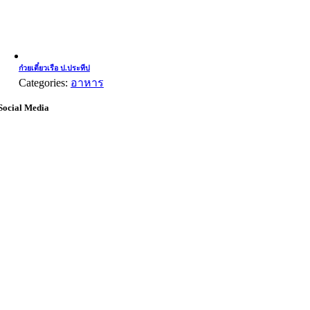
ก๋วยเตี๋ยวเรือ ป.ประทีป
Categories:
อาหาร
Social Media
Go
to
Top