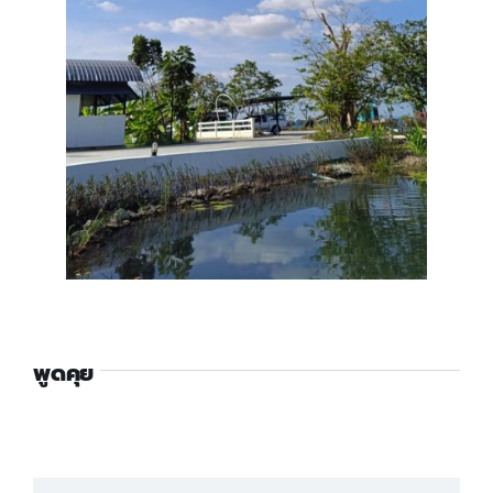
พูดคุย